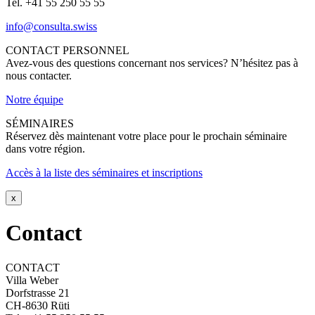
Tel. +41 55 250 55 55
info@consulta.swiss
CONTACT PERSONNEL
Avez-vous des questions concernant nos services? N’hésitez pas à
nous contacter.
Notre équipe
SÉMINAIRES
Réservez dès maintenant votre place pour le prochain séminaire
dans votre région.
Accès à la liste des séminaires et inscriptions
x
Contact
CONTACT
Villa Weber
Dorfstrasse 21
CH-8630 Rüti